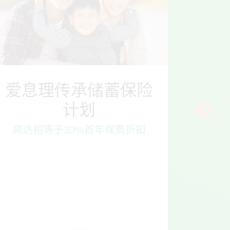
爱息理传承储蓄保险
计划
投保指
可享高
高达相等于30%首年保费折扣