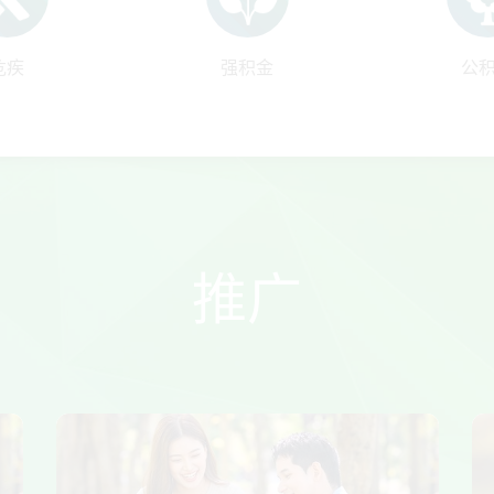
危疾
强积金
公
推广