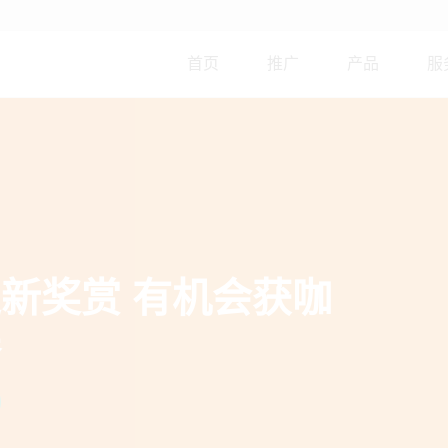
Skip
to
main
首页
推广
产品
服
content
「国寿小画家」绘画比