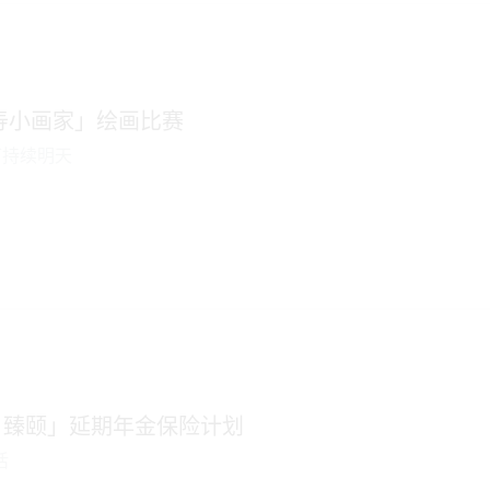
国寿小画家」绘画比赛
可持续明天
 臻颐」延期年金保险计划
活